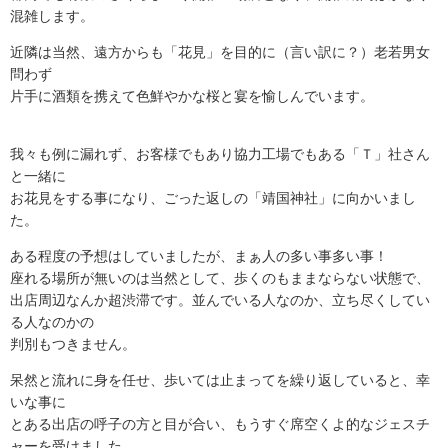
混雑します。
近隣は当然、遠方からも「花見」を目的に（言い訳に？）老若男女
問わず
片手に酒類を携えて色鮮やかな桜と宴を愉しんでいます。
我々も例に漏れず、お客様でもあり協力工場でもある「Ｔ」社さん
と一緒に
お花見をする事になり、ごった返しの「靖国神社」に向かいまし
た。
ある程度の予想はしていましたが、まぁ人の多い事多い事！
座れる場所が無いのは当然として、歩くのもままならない状態で、
出店周辺なんか超渋滞です。並んでいる人なのか、立ち尽くしてい
る人なのかの
判別もつきません。
呆然と流れに身を任せ、歩いては止まってを繰り返していると、幸
いな事に
とある出店の呼子の方と目が合い、もうすぐ席空くよ的なジェスチ
ャーを受けました。