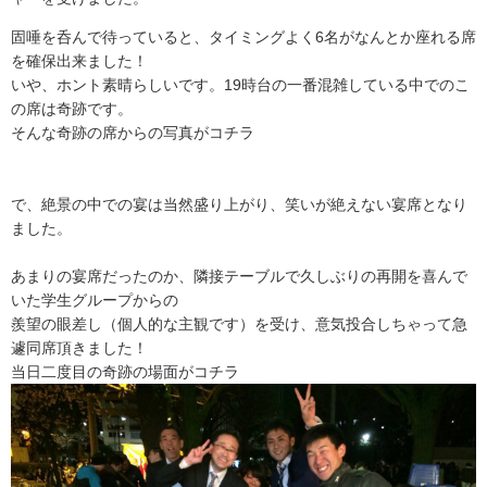
固唾を呑んで待っていると、タイミングよく6名がなんとか座れる席
を確保出来ました！
いや、ホント素晴らしいです。19時台の一番混雑している中でのこ
の席は奇跡です。
そんな奇跡の席からの写真がコチラ
で、絶景の中での宴は当然盛り上がり、笑いが絶えない宴席となり
ました。
あまりの宴席だったのか、隣接テーブルで久しぶりの再開を喜んで
いた学生グループからの
羨望の眼差し（個人的な主観です）を受け、意気投合しちゃって急
遽同席頂きました！
当日二度目の奇跡の場面がコチラ