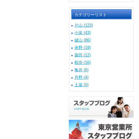
カテゴリーリスト
片山 (123)
小泉 (43)
鍵山 (86)
米野 (19)
森田 (12)
鞍掛 (16)
亀井 (6)
丹野 (4)
土屋 (5)