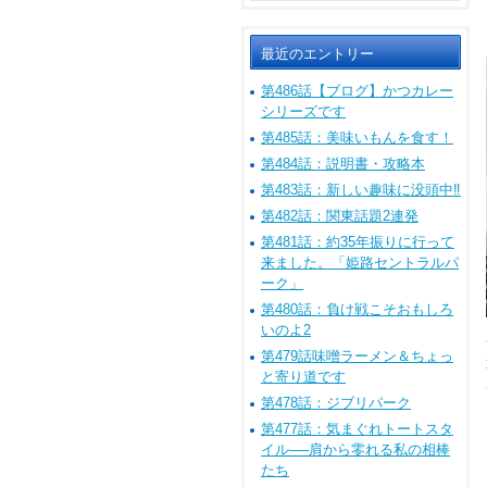
最近のエントリー
第486話【ブログ】かつカレー
シリーズです
第485話：美味いもんを食す！
第484話：説明書・攻略本
第483話：新しい趣味に没頭中‼
第482話：関東話題2連発
第481話：約35年振りに行って
来ました。「姫路セントラルパ
ーク」
第480話：負け戦こそおもしろ
いのよ2
第479話味噌ラーメン＆ちょっ
と寄り道です
第478話：ジブリパーク
第477話：気まぐれトートスタ
イル──肩から零れる私の相棒
たち