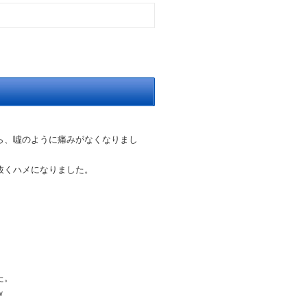
ら、噓のように痛みがなくなりまし
抜くハメになりました。
。
た。
ｗ