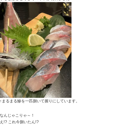
↑まるまる鰺を一匹捌いて握りにしています。
なんじゃこりゃ～！
え!? これ今捌いたん!?