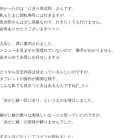
向かったのは「にぎり長次郎」さんです。
私もたまに回転寿司には行きますが、
長次郎さんは少し高級なので、行きたくても行けません。
会長ありがとうございます☆☆☆
入店し、席に案内されました。
メニューを見ますが見慣れていないので、勝手がわかりません。
あきらめて会長にお任せしますｗ
どうやら注文内容は決まっているらしいのですが、
タブレットの操作が面倒な様子。
こんな私でも役立つときはあるもんですね(^_-)-☆
「泳がし鰺一匹にぎり」というものを発注しました。
確かに鰺の握りは美味しいな～☆と思っていたのですが、
「泳がし鰺」の意味が解りませんでした。
するとほどなくしてコイツが現れました↓