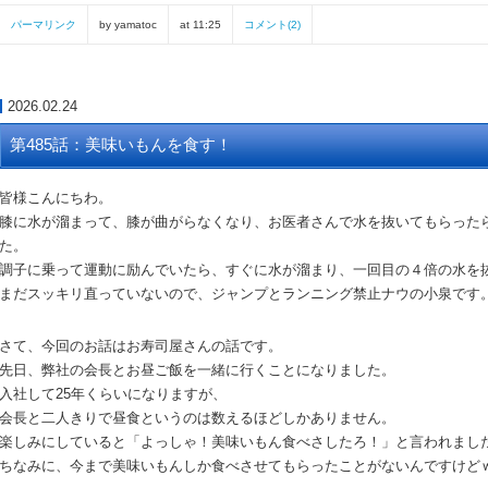
パーマリンク
by yamatoc
at 11:25
コメント(2)
2026.02.24
第485話：美味いもんを食す！
皆様こんにちわ。
膝に水が溜まって、膝が曲がらなくなり、お医者さんで水を抜いてもらった
た。
調子に乗って運動に励んでいたら、すぐに水が溜まり、一回目の４倍の水を
まだスッキリ直っていないので、ジャンプとランニング禁止ナウの小泉です
さて、今回のお話はお寿司屋さんの話です。
先日、弊社の会長とお昼ご飯を一緒に行くことになりました。
入社して25年くらいになりますが、
会長と二人きりで昼食というのは数えるほどしかありません。
楽しみにしていると「よっしゃ！美味いもん食べさしたろ！」と言われまし
ちなみに、今まで美味いもんしか食べさせてもらったことがないんですけど