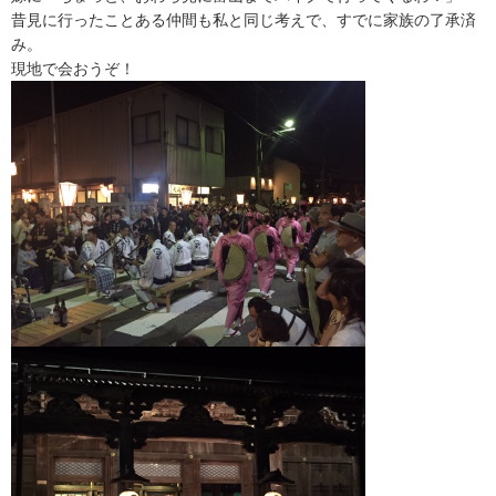
昔見に行ったことある仲間も私と同じ考えで、
すでに家族の了承済
み。
現地で会おうぞ！