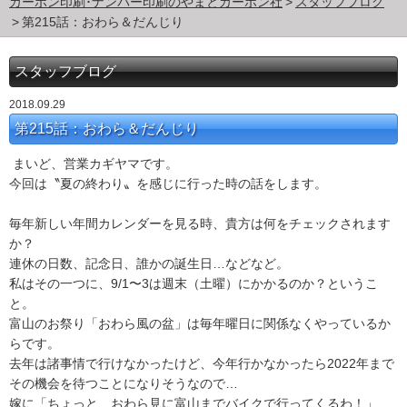
カーボン印刷･ナンバー印刷のやまとカーボン社
スタッフブログ
第215話：おわら＆だんじり
スタッフブログ
2018.09.29
第215話：おわら＆だんじり
まいど、営業カギヤマです。
今回は〝夏の終わり〟を感じに行った時の話をします。
毎年新しい年間カレンダーを見る時、
貴方は何をチェックされます
か？
連休の日数、記念日、誰かの誕生日…などなど。
私はその一つに、9/1〜3は週末（土曜）にかかるのか？
というこ
と。
富山のお祭り「おわら風の盆」
は毎年曜日に関係なくやっているか
らです。
去年は諸事情で行けなかったけど、今年行かなかったら
2022年まで
その機会を待つことになりそうなので…
嫁に「ちょっと、おわら見に富山までバイクで行ってくるわ！」