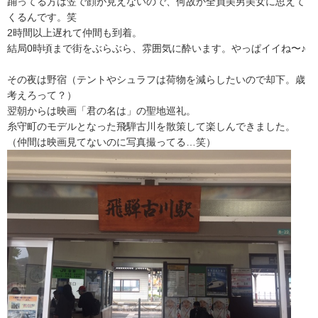
踊ってる方は笠で顔が見えないので、
何故か全員美男美女に思えて
くるんです。笑
2時間以上遅れて仲間も到着。
結局0時頃まで街をぶらぶら、雰囲気に酔います。やっぱイイね〜
♪
その夜は野宿（テントやシュラフは荷物を減らしたいので却下。
歳
考えろって？）
翌朝からは映画「君の名は」の聖地巡礼。
糸守町のモデルとなった飛騨古川を散策して楽しんできました。
（
仲間は映画見てないのに写真撮ってる…笑）