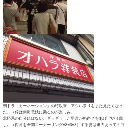
朝ドラ「カーネーション」の時以来、
アツい祭りをまた見たくなっ
た。（
倅は南海電鉄に乗るのが楽しみ…）
北摂系の自分にはない、ギラギラした男達が怒声？をあげ〝
やり回
し〟（街角を全開コーナーリング=3=3=3）
する姿は迫力あって面白