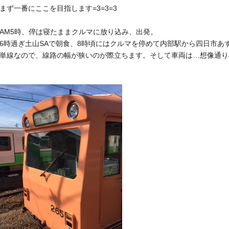
まず一番にここを目指します=3=3=3
AM5時、倅は寝たままクルマに放り込み、出発。
6時過ぎ土山SAで朝食、
8時頃にはクルマを停めて内部駅から四日市あ
単線なので、線路の幅が狭いのが際立ちます。そして車両は…
想像通り