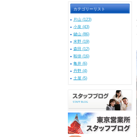
カテゴリーリスト
片山 (123)
小泉 (43)
鍵山 (86)
米野 (19)
森田 (12)
鞍掛 (16)
亀井 (6)
丹野 (4)
土屋 (5)