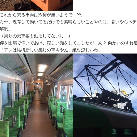
これから乗る車両は冷房が無いようで…^^;
ん〜、現存して動いてるだけでも素晴らしいことやのに、
暑いやらヘチ
解釈。
（
周りの乗車客も動揺してないし…）
倅を団扇で仰いであげ、涼しい顔をしてましたが…ん？ 向かいのすれ
「
アレは結構新しい感じの車両やん、絶対涼しいわ」