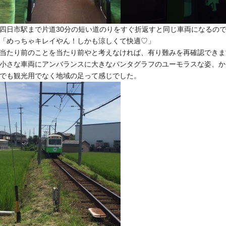
四日市駅まで片道30分の短い道のりをすぐ折返すと同じ車両にな
るので
「めっちゃキレイやん！
しかも涼しくて快適♡」
当たり前のことを当たり前やと考えなければ、
有り難みを再確認できま
小さな車両にアンバランスに大きなパンタグラフのユーモラスな姿
、か
でも観光用でなく地域の足って
感じでした。