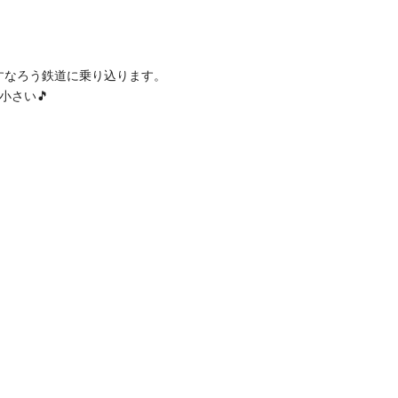
すなろう鉄道に乗り
込ります。
小さい🎵