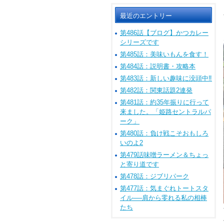
最近のエントリー
第486話【ブログ】かつカレー
シリーズです
第485話：美味いもんを食す！
第484話：説明書・攻略本
第483話：新しい趣味に没頭中‼
第482話：関東話題2連発
第481話：約35年振りに行って
来ました。「姫路セントラルパ
ーク」
第480話：負け戦こそおもしろ
いのよ2
第479話味噌ラーメン＆ちょっ
と寄り道です
第478話：ジブリパーク
第477話：気まぐれトートスタ
イル──肩から零れる私の相棒
たち