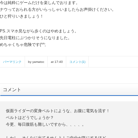
今は純粋にゲームだけを楽しんでおります。
ナウっておられる方がいらっしゃいましたらお声掛けください。
ひと狩りいきましょう！
PS.スマホ見ながら歩くのはやめましょう。
先日電柱にぶつかりそうになりました。
めちゃくちゃ危険です(^^;
パーマリンク
by yamatoc
at 17:40
コメント(1)
コメント
仮面ライダーの変身ベルトにような、お腹に電気を流す！
ベルトはどうでしょうか？
今更、毎日腹筋も難しいですから、、、、。
しかし、そんなに出てませんよ！ご自分が気にするほど。