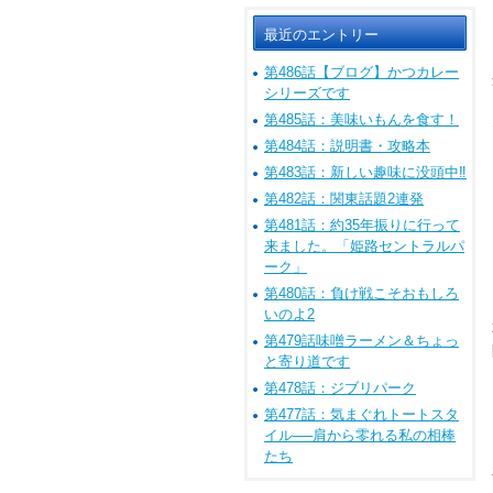
最近のエントリー
第486話【ブログ】かつカレー
シリーズです
第485話：美味いもんを食す！
第484話：説明書・攻略本
第483話：新しい趣味に没頭中‼
第482話：関東話題2連発
第481話：約35年振りに行って
来ました。「姫路セントラルパ
ーク」
第480話：負け戦こそおもしろ
いのよ2
第479話味噌ラーメン＆ちょっ
と寄り道です
第478話：ジブリパーク
第477話：気まぐれトートスタ
イル──肩から零れる私の相棒
たち