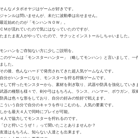
そんなメタボオヤジはゲームが好きです。
ジャンルは問いませんが、未だに波動拳は出せません。
最近始めたのが「モンハンＮＯＷ」。
ＣＭが流れていたので気にはなっていたのですが、
たまたま友人がやっていたので、サクッとインストールしちゃいました。
モンハンをご存知ない方に少しご説明を。
このゲームは「モンスターハンター」（略してモンハン）と言いまして、一
ました。
その後、色んなハードで発売されてきた超人気ゲームなんです。
自分がハンターになり、モンスターを狩る狩猟ゲームです。
そして狩ったモンスターから、素材を剥ぎ取り、武器や防具を強化していき
武器の種類も様々で、剣や弓はもちろん、ランス、ハンマー、ボウガン、双
防具は色々な形をしており、自分の好みの恰好で戦えます。
こういう自分で自分のキャラを作りこむのも、人気の要素です。
しかも最大４人で同時にプレイが可能。
４人で協力してモンスターを狩れるのです。
「ひと狩いこうぜ！」って聞いたことありませんか？
友達はもちろん、知らない人達とも出来ます。