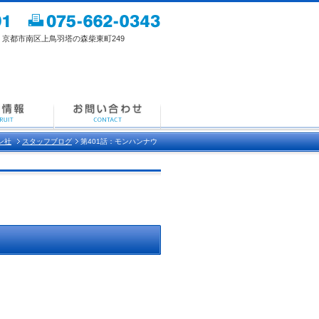
都市南区上鳥羽塔の森柴東町249
ン社
スタッフブログ
第401話：モンハンナウ