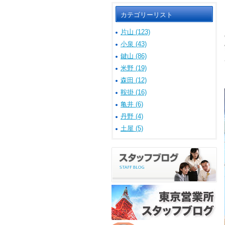
カテゴリーリスト
片山 (123)
小泉 (43)
鍵山 (86)
米野 (19)
森田 (12)
鞍掛 (16)
亀井 (6)
丹野 (4)
土屋 (5)