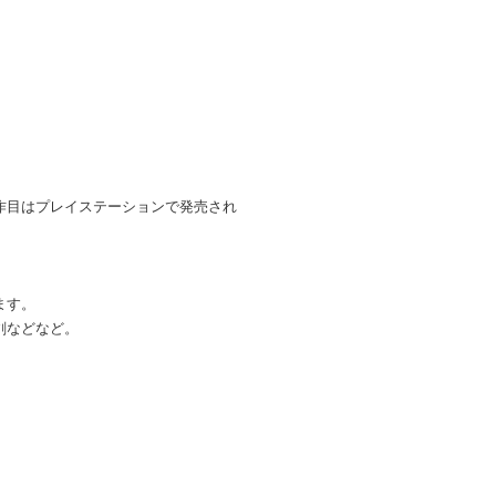
作目はプレイステーションで発売され
ます。
剣などなど。