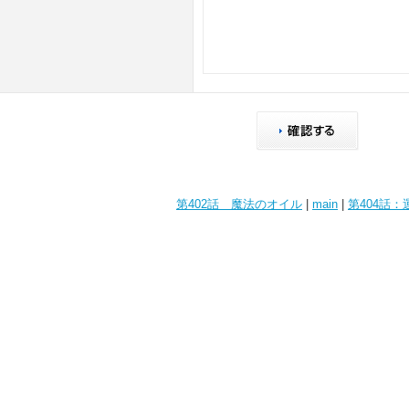
第402話 魔法のオイル
|
main
|
第404話：