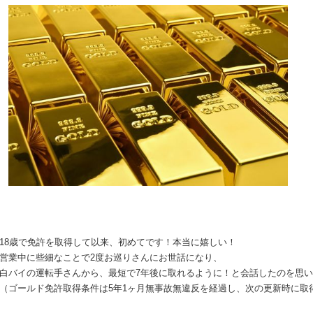
18
歳で免許を取得して以来、初めてです！本当に嬉しい！
営業中に些細なことで
2
度お巡りさんにお世話になり、
白バイの運転手さんから、最短で
7
年後に取れるように！と会話したのを思い
（ゴールド免許取得条件は
5
年
1
ヶ月無事故無違反を経過し、次の更新時に取