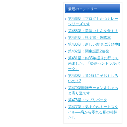
最近のエントリー
第486話【ブログ】かつカレー
シリーズです
第485話：美味いもんを食す！
第484話：説明書・攻略本
第483話：新しい趣味に没頭中‼
第482話：関東話題2連発
第481話：約35年振りに行って
来ました。「姫路セントラルパ
ーク」
第480話：負け戦こそおもしろ
いのよ2
第479話味噌ラーメン＆ちょっ
と寄り道です
第478話：ジブリパーク
第477話：気まぐれトートスタ
イル──肩から零れる私の相棒
たち