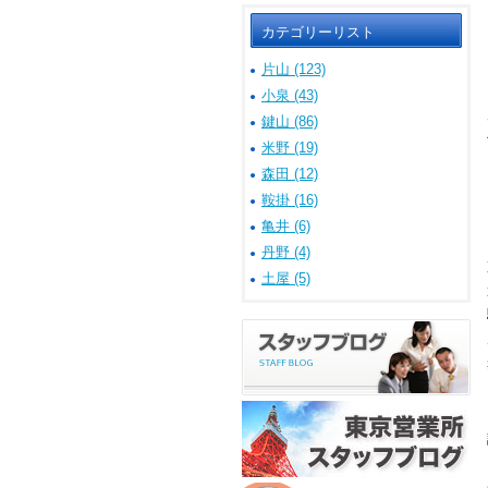
カテゴリーリスト
片山 (123)
小泉 (43)
鍵山 (86)
米野 (19)
森田 (12)
鞍掛 (16)
亀井 (6)
丹野 (4)
土屋 (5)