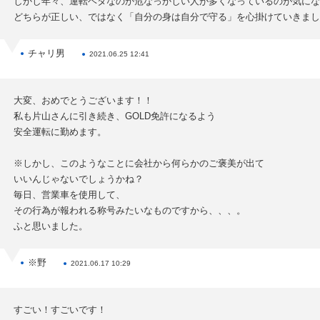
しかし年々、運転ヘタなのか危なっかしい人が多くなっているのが気にな
どちらが正しい、ではなく「自分の身は自分で守る」を心掛けていきまし
チャリ男
2021.06.25 12:41
大変、おめでとうございます！！
私も片山さんに引き続き、GOLD免許になるよう
安全運転に勤めます。
※しかし、このようなことに会社から何らかのご褒美が出て
いいんじゃないでしょうかね？
毎日、営業車を使用して、
その行為が報われる称号みたいなものですから、、、。
ふと思いました。
※野
2021.06.17 10:29
すごい！すごいです！