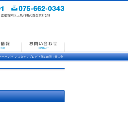
都市南区上鳥羽塔の森柴東町249
カーボン社
スタッフブログ
第335話：青→金