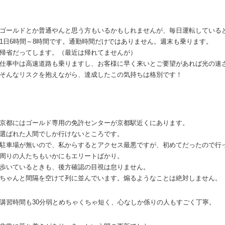
ゴールドとか普通やんと思う方もいるかもしれませんが、毎日運転している
1
日
6
時間～
8
時間です。通勤時間だけではありません。週末も乗ります。
帰省だってします。（最近は帰れてませんが）
仕事中は高速道路も乗りますし、お客様に早く来いとご要望があれば光の速
そんなリスクを抱えながら、達成したこの気持ちは格別です！
京都にはゴールド専用の免許センターが京都駅近くにあります。
選ばれた人間でしか行けないところです。
駐車場が無いので、私からするとアクセス最悪ですが、初めてだったので行
周りの人たちもいかにもエリートばかり。
歩いているときも、後方確認の目視は怠りません。
ちゃんと間隔を空けて列に並んでいます。煽るようなことは絶対しません。
講習時間も
30
分弱とめちゃくちゃ短く、心なしか係りの人もすごく丁寧。