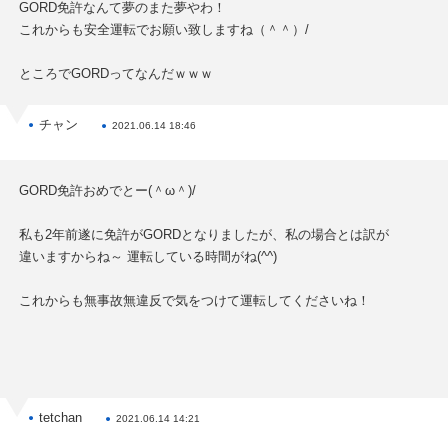
GORD免許なんて夢のまた夢やわ！
これからも安全運転でお願い致しますね（＾＾）/
ところでGORDってなんだｗｗｗ
チャン
2021.06.14 18:46
GORD免許おめでとー(＾ω＾)/
私も2年前遂に免許がGORDとなりましたが、私の場合とは訳が
違いますからね～ 運転している時間がね(^^)
これからも無事故無違反で気をつけて運転してくださいね！
tetchan
2021.06.14 14:21