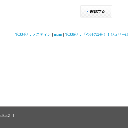
第334話：メスティン
|
main
|
第336話：「今月の1冊！！ジュリ
トマップ
|