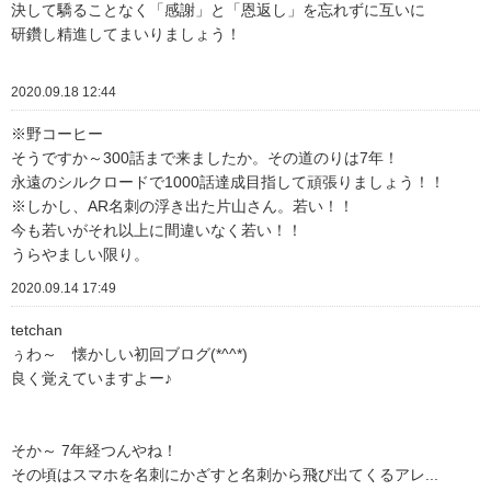
決して驕ることなく「感謝」と「恩返し」を忘れずに互いに
研鑽し精進してまいりましょう！
2020.09.18 12:44
※野コーヒー
そうですか～300話まで来ましたか。その道のりは7年！
永遠のシルクロードで1000話達成目指して頑張りましょう！！
※しかし、AR名刺の浮き出た片山さん。若い！！
今も若いがそれ以上に間違いなく若い！！
うらやましい限り。
2020.09.14 17:49
tetchan
ぅわ～ 懐かしい初回ブログ(*^^*)
良く覚えていますよー♪
そか～ 7年経つんやね！
その頃はスマホを名刺にかざすと名刺から飛び出てくるアレ...