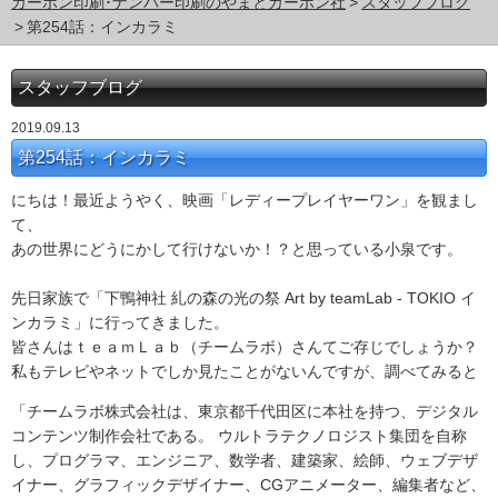
カーボン印刷･ナンバー印刷のやまとカーボン社
スタッフブログ
第254話：インカラミ
スタッフブログ
2019.09.13
第254話：インカラミ
にちは！最近ようやく、映画「レディープレイヤーワン」を観まし
て、
あの世界にどうにかして行けないか！？と思っている小泉です。
先日家族で「下鴨神社 糺の森の光の祭
Art by teamLab - TOKIO
イ
ンカラミ」に行ってきました。
皆さんはｔｅａｍＬａｂ（チームラボ）さんてご存じでしょうか？
私もテレビやネットでしか見たことがないんですが、調べてみると
「チームラボ株式会社は、東京都千代田区に本社を持つ、デジタル
コンテンツ制作会社である。 ウルトラテクノロジスト集団を自称
し、プログラマ、エンジニア、数学者、建築家、絵師、ウェブデザ
イナー、グラフィックデザイナー、
CG
アニメーター、編集者など、