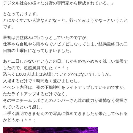
デジタル社会の様々な分野の専門家から構成されている。」
となっております。
とにかくすごい人達なんだな～と。行ってみようかな～ということ
です。
最初はお盆休みに行こうとしていたのですが、
仕事やら台風やら雨やらでノビノビになってしまい結局最終日の二
日前の土曜日になってしまいました。
あと二日しかないというこの日、しかもめちゃめちゃ涼しい気候で
したので、超超満員でした（＾＾；
恐らく
1,000
人以上は来場していたのではないでしょうか。
入場するだけで１時間近く並びましたし。
イベント内容は、夜の下鴨神社をライトアップしているのですが、
ただライトアップするだけでなく、
その中にチームラボさんのメンバーさん達の能力が遺憾なく発揮さ
れているという感じ。
上手く説明できませんので写真に収めてきましたが果たして伝わる
かどうか（＾＾；