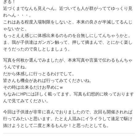
ぎる！
近づくまでなんも見えへん。近づいても人が群がっててゆっくり見
れへん・・・。
これはある程度入場制限をしないと、本来の良さが半減してるんじ
ゃないかと。
もっとええ感じに体感出来るのものを台無しにしてんちゃうかと。
ま、我が子供達はガンガン触って、押して摘まんで、とにかく楽し
そうだったので良しとしましょう。
写真を何枚か選んでみましたが、本来写真や言葉で伝わるもんちゃ
うんですね。
だから体感しに行っとるわけでして。
皆さんも機会があれば行ってみてくださいね。
その時は出来るだけお早めにｗ
ちなみに
HP
には詳しく載ってます。写真も幻想的に映っております
んで見てみてください。
今回は子供達が非常に喜んでおりましたので、次回も開催されれば
行ってみたいと思います。たとえ人混みにイライラして速足で駆け
抜けようとして二度と来るもんか！と思ったとしても。