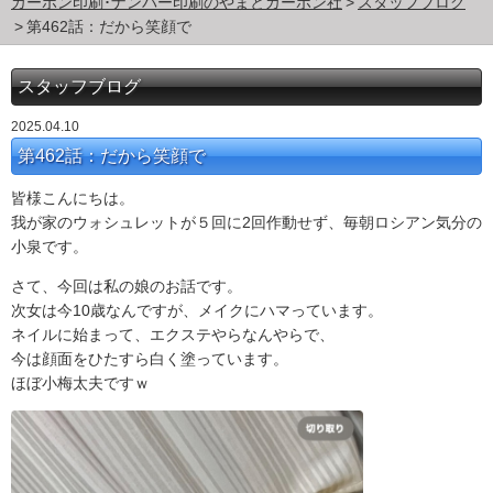
カーボン印刷･ナンバー印刷のやまとカーボン社
スタッフブログ
第462話：だから笑顔で
スタッフブログ
2025.04.10
第462話：だから笑顔で
皆様こんにちは。
我が家のウォシュレットが５回に2回作動せず、毎朝ロシアン気分の
小泉です。
さて、今回は私の娘のお話です。
次女は今10歳なんですが、メイクにハマっています。
ネイルに始まって、エクステやらなんやらで、
今は顔面をひたすら白く塗っています。
ほぼ小梅太夫ですｗ