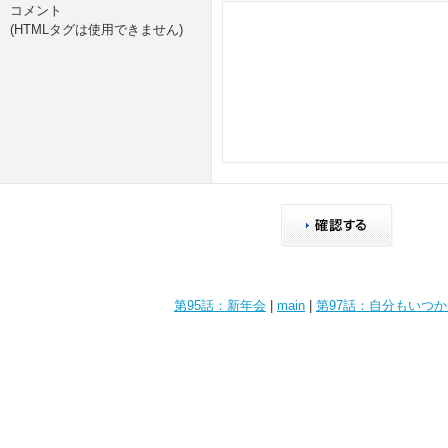
コメント
(HTMLタグは使用できません)
第95話：新年会
|
main
|
第97話：自分もいつ