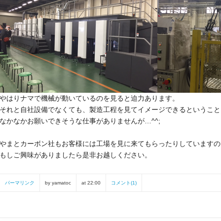
やはりナマで機械が動いているのを見ると迫力あります。
それと自社設備でなくても、
製造工程を見てイメージできるということ
なかなかお願いできそうな仕事がありませんが…^^;
やまとカーボン社もお客様には工場を見に来てもらったりしていま
すの
もしご興味がありましたら是非お越しください。
パーマリンク
by yamatoc
at 22:00
コメント(1)