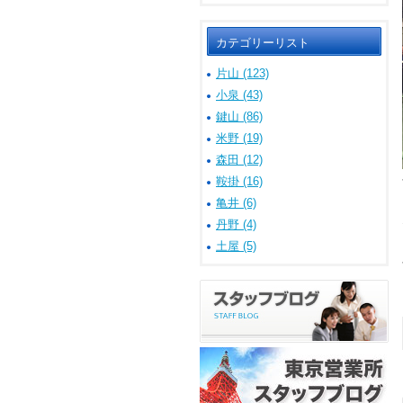
カテゴリーリスト
片山 (123)
小泉 (43)
鍵山 (86)
米野 (19)
森田 (12)
鞍掛 (16)
亀井 (6)
丹野 (4)
土屋 (5)