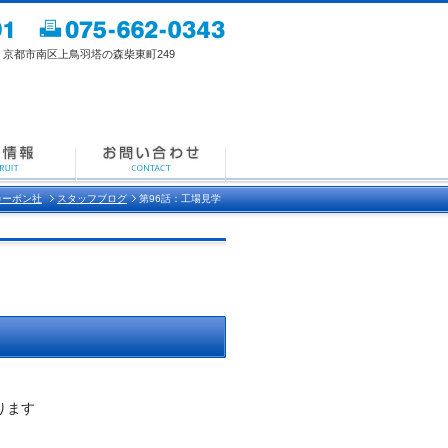
都市南区上鳥羽塔の森柴東町249
カーボン社
スタッフブログ
第96話：工場見学
ります