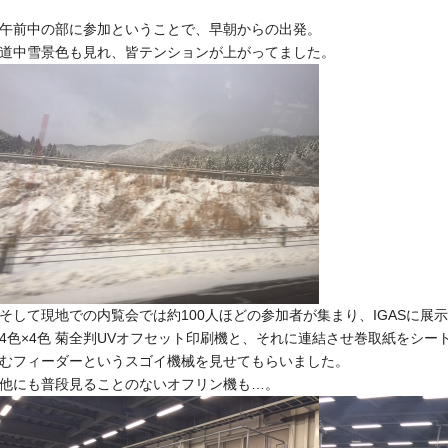
午前中の部に参加ということで、早朝からの出発。
道中雪景色も見れ、皆テンションが上がってました。
そして現地での内覧会では約100人ほどの参加者が集まり、
IGASに展
4色×4色 菊全判UVオフセット印刷機と、
それに連結させ巻取紙をシー
む
フィーダーというスゴイ機械を見せてもらいました。
他にも普段見ることのないオフリン機も…。