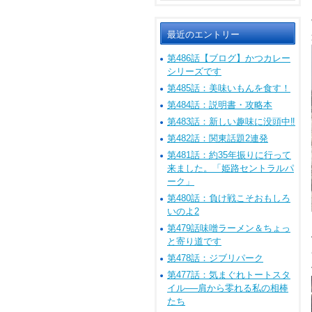
最近のエントリー
第486話【ブログ】かつカレー
シリーズです
第485話：美味いもんを食す！
第484話：説明書・攻略本
第483話：新しい趣味に没頭中‼
第482話：関東話題2連発
第481話：約35年振りに行って
来ました。「姫路セントラルパ
ーク」
第480話：負け戦こそおもしろ
いのよ2
第479話味噌ラーメン＆ちょっ
と寄り道です
第478話：ジブリパーク
第477話：気まぐれトートスタ
イル──肩から零れる私の相棒
たち