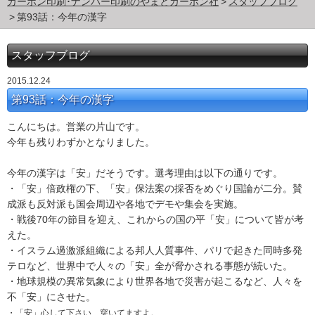
カーボン印刷･ナンバー印刷のやまとカーボン社
スタッフブログ
第93話：今年の漢字
スタッフブログ
2015.12.24
第93話：今年の漢字
こんにちは。営業の片山です。
今年も残りわずかとなりました。
今年の漢字は「安」だそうです。選考理由は以下の通りです。
・「安」倍政権の下、「安」保法案の採否をめぐり国論が二分。賛
成派も反対派も国会周辺や各地でデモや集会を実施。
・戦後70年の節目を迎え、これからの国の平「安」について皆が考
えた。
・イスラム過激派組織による邦人人質事件、パリで起きた同時多発
テロなど、世界中で人々の「安」全が脅かされる事態が続いた。
・地球規模の異常気象により世界各地で災害が起こるなど、人々を
不「安」にさせた。
・「安」心して下さい、穿いてますよ。