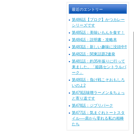
最近のエントリー
第486話【ブログ】かつカレー
シリーズです
第485話：美味いもんを食す！
第484話：説明書・攻略本
第483話：新しい趣味に没頭中‼
第482話：関東話題2連発
第481話：約35年振りに行って
来ました。「姫路セントラルパ
ーク」
第480話：負け戦こそおもしろ
いのよ2
第479話味噌ラーメン＆ちょっ
と寄り道です
第478話：ジブリパーク
第477話：気まぐれトートスタ
イル──肩から零れる私の相棒
たち