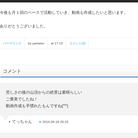
今後も月１回のペースで活動していき、動画も作成したいと思います。
ありがとうございました。
パーマリンク
by yamatoc
at 17:15
コメント(3)
コメント
苦しさの後の山頂からの絶景は素晴らしい
ご褒美でしたね！
動画作成も手慣れたもんですね(^^)
てっちゃん
2014.06.18 20:15