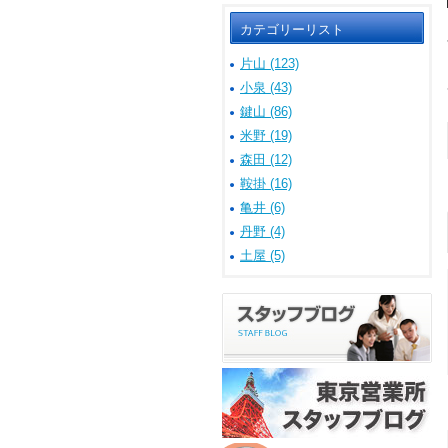
カテゴリーリスト
片山 (123)
小泉 (43)
鍵山 (86)
米野 (19)
森田 (12)
鞍掛 (16)
亀井 (6)
丹野 (4)
土屋 (5)