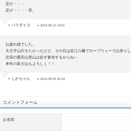
足が・・・
足が・・・・笑。
パラダイス
2014.06.12 19:51
お疲れ様でした。
大文字山行きたかったけど、その日は近江八幡でロープウェーで山登りし
次回の愛宕山登山は必ず参加するからね～
来年の富士山もよろしく！！
しかちゃん
2014.06.05 20:24
コメントフォーム
お名前: