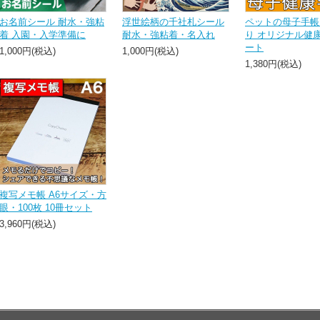
お名前シール 耐水・強粘
浮世絵柄の千社札シール
ペットの母子手帳
着 入園・入学準備に
耐水・強粘着・名入れ
り オリジナル健
ート
1,000円(税込)
1,000円(税込)
1,380円(税込)
複写メモ帳 A6サイズ・方
眼・100枚 10冊セット
3,960円(税込)