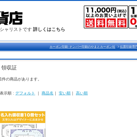
ペシャリストです
詳しくはこちら
カーボン印刷･ナンバー印刷のやまとカーボン社
伝票印刷専
領収証
1件の商品があります。
表示順 :
デフォルト
｜
商品名
｜
安い順
｜
高い順