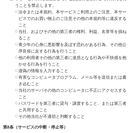
うことを禁止します。
法令または本規約、本サービスご利用上のご注意、本サー
ビスでのお買い物上のご注意その他の本規約等に違反する
こと
当社、およびその他の第三者の権利、利益、名誉等を損ね
ること
青少年の心身に悪影響を及ぼす恐れがある行為、その他公
序良俗に反する行為を行うこと
他の利用者その他の第三者に迷惑となる行為や不快感を抱
かせる行為を行うこと
虚偽の情報を入力すること
有害なコンピュータプログラム、メール等を送信または書
き込むこと
当社のサーバその他のコンピュータに不正にアクセスする
こと
パスワードを第三者に貸与・譲渡すること、または第三者
と共用すること
その他当社が不適切と判断すること
第8条（サービスの中断・停止等）