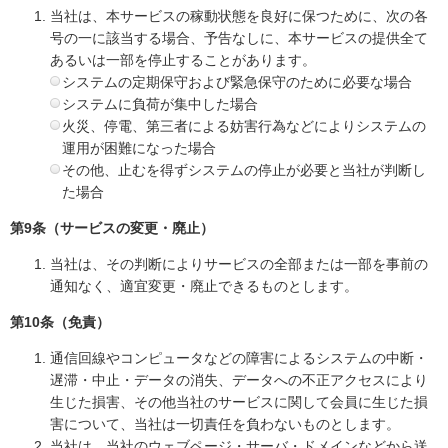
当社は、本サービスの稼動状態を良好に保つために、次の各
号の一に該当する場合、予告なしに、本サービスの提供全て
あるいは一部を停止することがあります。
システムの定期保守および緊急保守のために必要な場合
システムに負荷が集中した場合
火災、停電、第三者による妨害行為などによりシステムの
運用が困難になった場合
その他、止むを得ずシステムの停止が必要と当社が判断し
た場合
第9条（サービスの変更・廃止）
当社は、その判断によりサービスの全部または一部を事前の
通知なく、適宜変更・廃止できるものとします。
第10条（免責）
通信回線やコンピュータなどの障害によるシステムの中断・
遅滞・中止・データの消失、データへの不正アクセスにより
生じた損害、その他当社のサービスに関して会員に生じた損
害について、当社は一切責任を負わないものとします。
当社は、当社のウェブページ・サーバ・ドメインなどから送