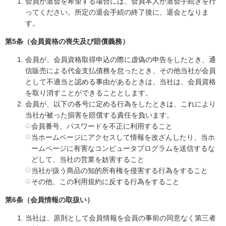
会員が退会を希望する場合には、会員本人が退会手続きを行
ってください。所定の退会手続の終了後に、退会となりま
す。
第5条（会員資格の喪失及び賠償義務）
会員が、会員資格取得申込の際に虚偽の申告をしたとき、通
信販売による代金支払債務を怠ったとき、その他当社が会員
として不適当と認める事由があるときは、当社は、会員資格
を取り消すことができることとします。
会員が、以下の各号に定める行為をしたときは、これにより
当社が被った損害を賠償する責任を負います。
会員番号、パスワードを不正に利用すること
当ホームページにアクセスして情報を改ざんしたり、当ホ
ームページに有害なコンピュータプログラムを送信するな
どして、当社の営業を妨害すること
当社が扱う商品の知的所有権を侵害する行為をすること
その他、この利用規約に反する行為をすること
第6条（会員情報の取扱い）
当社は、原則として会員情報を会員の事前の同意なく第三者