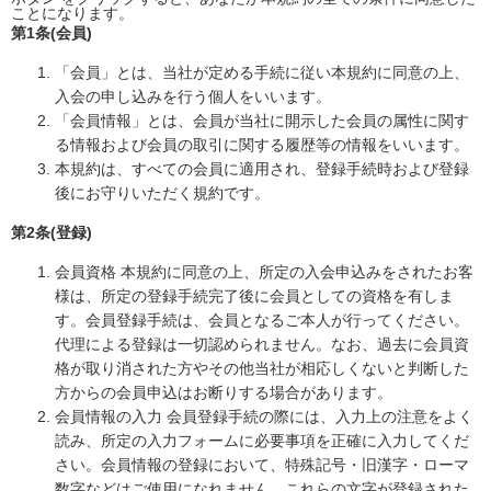
ことになります。
第1条(会員)
「会員」とは、当社が定める手続に従い本規約に同意の上、
入会の申し込みを行う個人をいいます。
「会員情報」とは、会員が当社に開示した会員の属性に関す
る情報および会員の取引に関する履歴等の情報をいいます。
本規約は、すべての会員に適用され、登録手続時および登録
後にお守りいただく規約です。
第2条(登録)
会員資格 本規約に同意の上、所定の入会申込みをされたお客
様は、所定の登録手続完了後に会員としての資格を有しま
す。会員登録手続は、会員となるご本人が行ってください。
代理による登録は一切認められません。なお、過去に会員資
格が取り消された方やその他当社が相応しくないと判断した
方からの会員申込はお断りする場合があります。
会員情報の入力 会員登録手続の際には、入力上の注意をよく
読み、所定の入力フォームに必要事項を正確に入力してくだ
さい。会員情報の登録において、特殊記号・旧漢字・ローマ
数字などはご使用になれません。これらの文字が登録された