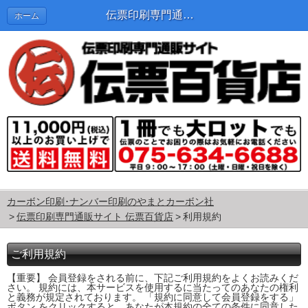
伝票印刷専門通販サイト 伝票百貨店
ホーム
カーボン印刷･ナンバー印刷のやまとカーボン社
伝票印刷専門通販サイト 伝票百貨店
利用規約
ご利用規約
【重要】 会員登録をされる前に、下記ご利用規約をよくお読みくだ
さい。 規約には、本サービスを使用するに当たってのあなたの権利
と義務が規定されております。 「規約に同意して会員登録をする」
ボタン をクリックすると、あなたが本規約の全ての条件に同意した